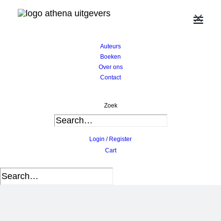
×
Home
Auteurs
Tine Compernolle
Auteurs
Boeken
Over ons
Contact
Zoek
Login / Register
Cart