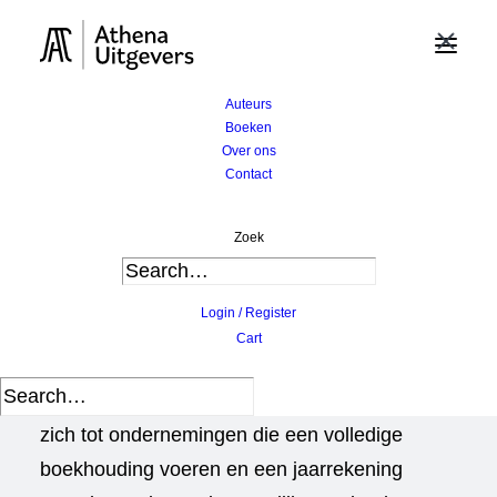
×
Home
Boeken
Auteurs
Dubbel boekhouden – 7de editie
Boeken
Over ons
Contact
Dubbel boekhouden -
Zoek
7de editie
Login / Register
Erik De Lembre
,
Patricia Everaert
,
Jan
Cart
Verhoeye
Met
Dubbel boekhouden
richten de auteurs
zich tot ondernemingen die een volledige
boekhouding voeren en een jaarrekening