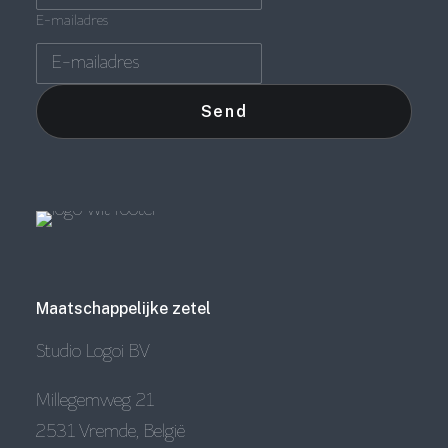
E-mailadres
Maatschappelijke zetel
Studio Logoi BV
Millegemweg 21
2531 Vremde, België