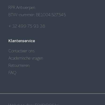
RPR Antwerpen
BTW-nummer: BE1004.527.545
+ 32 499 75 93 38
Klantenservice
Contacteer ons
Academische vragen
Retourneren
FAQ