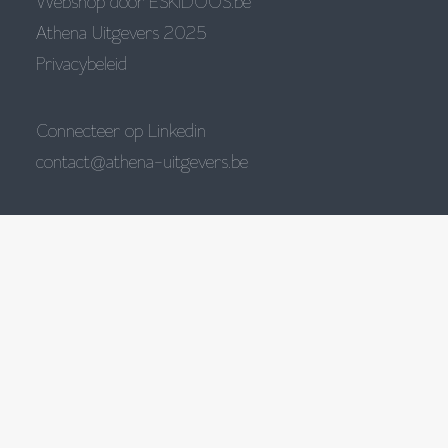
Webshop door
ESKIDOOS.be
Athena Uitgevers 2025
Privacybeleid
Connecteer op Linkedin
contact@athena-uitgevers.be