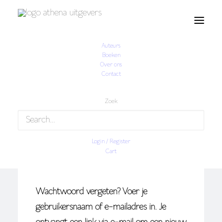
×
Auteurs
Boeken
Over ons
Contact

Dashboard

Bestellingen
Zoek

Adressen

Accountgegevens

Uitloggen
Login / Register
Cart
Wachtwoord vergeten? Voer je
gebruikersnaam of e-mailadres in. Je